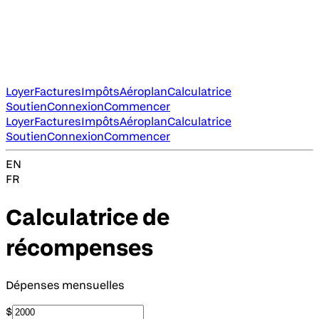
Loyer
Factures
Impôts
Aéroplan
Calculatrice
Soutien
Connexion
Commencer
Loyer
Factures
Impôts
Aéroplan
Calculatrice
Soutien
Connexion
Commencer
EN
FR
Calculatrice de
récompenses
Dépenses mensuelles
$